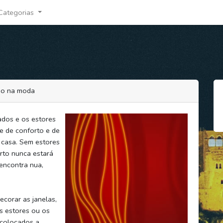
Categorias
tão na moda
ados e os estores
e de conforto e de
casa. Sem estores
rto nunca estará
 encontra nua,
corar as janelas,
s estores ou os
 colocados a