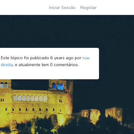
Iniciar Sessão
Registar
Este tópico foi publicado 6 years ago por
rua-
direita
, e atualmente tem
0
comentários.