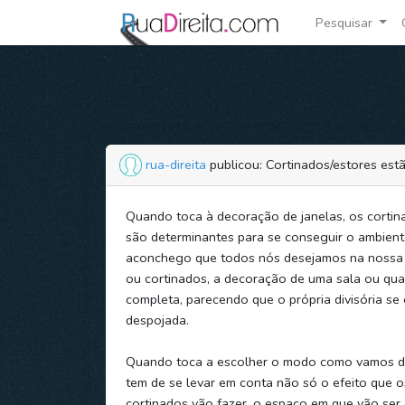
Pesquisar
rua-direita
publicou: Cortinados/estores es
Quando toca à decoração de janelas, os cortin
são determinantes para se conseguir o ambient
aconchego que todos nós desejamos na nossa 
ou cortinados, a decoração de uma sala ou qua
completa, parecendo que o própria divisória se
despojada.
Quando toca a escolher o modo como vamos de
tem de se levar em conta não só o efeito que o
cortinados vão fazer, o espaço em que vão ser