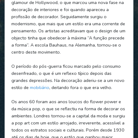
glamour de Hollywood, o que marcou uma nova fase na
decoração de interiores e foi quando apareceu a
profissão de decorador. Seguidamente surgiu o
modernismo, que mais que um estilo era uma corrente de
pensamento. Os artistas acreditavam que o design de um
objecto tinha que obedecer à máxima “A função precede
a forma”. A escola Bauhaus, na Alemanha, tornou-se o
centro deste movimento.
O período do pós-guerra ficou marcado pelo consumo
desenfreado, o que é um reflexo típico depois das
grandes depressões. Na decoração aderiu-se a um novo
estilo de
mobiliário
, deitando fora o que era velho.
Os anos 60 foram aos anos loucos do flower power e
da música pop, o que se reflectiu na forma de decorar os
ambientes. Londres tornou-se a capital da moda e surgiu
a pop art com um estilo arrojado, irreverente, acessível a
todos os estratos sociais e culturais. Porém desde 1930
até os dias de hoje, que o estilo que ganhou maior