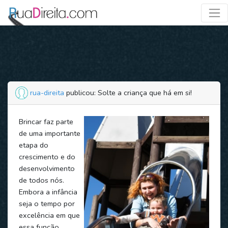
rua-direita
publicou: Solte a criança que há em si!
Brincar faz parte
de uma importante
etapa do
crescimento e do
desenvolvimento
de todos nós.
Embora a infância
seja o tempo por
excelência em que
essa função