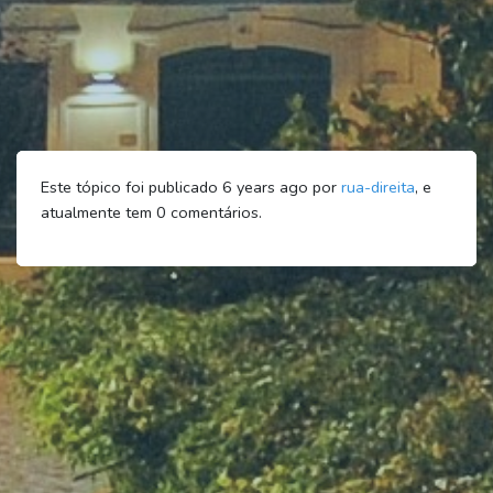
Este tópico foi publicado 6 years ago por
rua-direita
, e
atualmente tem
0
comentários.