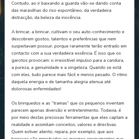
Contudo, ao ir baixando a guarda vão-se dando conta
das maravilhas do riso espontâneo, da verdadeira
distracção, da beleza da inocência.
A brincar, a brincar, cultivam o seu auto-conhecimento e
descobrem gostos, talentos e preferências que nem
suspeitavam possuir, porque raramente terão entrado em
contacto com a sua verdadeira essência. É isso que os
garotos provocam: o irresistível impulso para a candura,
a pureza, a genuinidade e a singeleza. Quando se está
com eles, tudo parece mais fácil e menos pesado. O ritmo
daquela energia e de tamanha alegria atenua até
dolorosas enfermidades!
Os brinquedos e as “tramas” que os pequenos inventam
parecem apenas diversão e entretenimento. Todavia, é
por meio destas preciosas ferramentas que eles captam a
realidade e assimilam conceitos, valores e directivas.
Quem estiver atento, repara, por exemplo, que aos
bonecos são ministrados os mesmos ensinamentos que