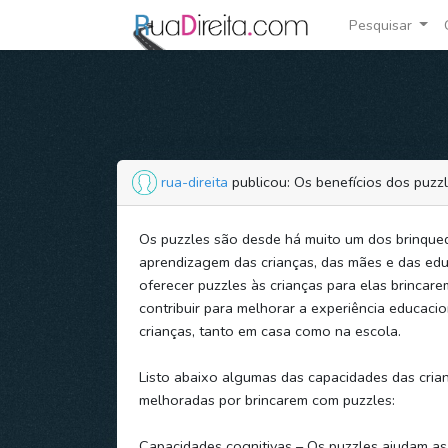
Pesquisar
rua-direita
publicou: Os benefícios dos puzz
Os puzzles são desde há muito um dos brinqued
aprendizagem das crianças, das mães e das ed
oferecer puzzles às crianças para elas brincare
contribuir para melhorar a experiência educaci
crianças, tanto em casa como na escola.
Listo abaixo algumas das capacidades das cria
melhoradas por brincarem com puzzles:
Capacidades cognitivas – Os puzzles ajudam as