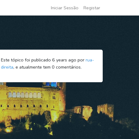
Iniciar Sessão
Registar
Este tópico foi publicado 6 years ago por
rua-
direita
, e atualmente tem
0
comentários.