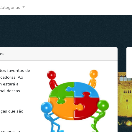
Categorias
les
os favoritos de
ucadoras. Ao
m estará a
onal dessas
nças que são
 crianças a