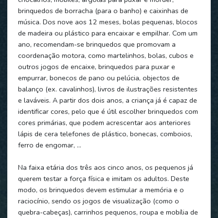
brinquedos de borracha (para o banho) e caixinhas de
música. Dos nove aos 12 meses, bolas pequenas, blocos
de madeira ou plástico para encaixar e empilhar. Com um
ano, recomendam-se brinquedos que promovam a
coordenação motora, como martelinhos, bolas, cubos e
outros jogos de encaixe, brinquedos para puxar e
empurrar, bonecos de pano ou pelúcia, objectos de
balanço (ex. cavalinhos), livros de ilustrações resistentes
e laváveis. A partir dos dois anos, a criança já é capaz de
identificar cores, pelo que é útil escolher brinquedos com
cores primárias, que podem acrescentar aos anteriores
lápis de cera telefones de plástico, bonecas, comboios,
ferro de engomar, …
Na faixa etária dos três aos cinco anos, os pequenos já
querem testar a força física e imitam os adultos. Deste
modo, os brinquedos devem estimular a memória e o
raciocínio, sendo os jogos de visualização (como o
quebra-cabeças), carrinhos pequenos, roupa e mobília de