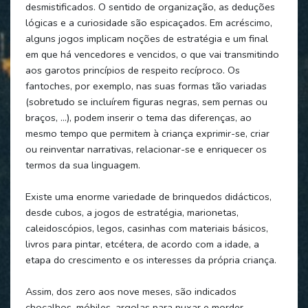
desmistificados. O sentido de organização, as deduções
lógicas e a curiosidade são espicaçados. Em acréscimo,
alguns jogos implicam noções de estratégia e um final
em que há vencedores e vencidos, o que vai transmitindo
aos garotos princípios de respeito recíproco. Os
fantoches, por exemplo, nas suas formas tão variadas
(sobretudo se incluírem figuras negras, sem pernas ou
braços, …), podem inserir o tema das diferenças, ao
mesmo tempo que permitem à criança exprimir-se, criar
ou reinventar narrativas, relacionar-se e enriquecer os
termos da sua linguagem.
Existe uma enorme variedade de brinquedos didácticos,
desde cubos, a jogos de estratégia, marionetas,
caleidoscópios, legos, casinhas com materiais básicos,
livros para pintar, etcétera, de acordo com a idade, a
etapa do crescimento e os interesses da própria criança.
Assim, dos zero aos nove meses, são indicados
chocalhos, móbiles, argolas para puxar e morder,