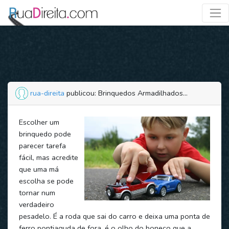
rua-direita
publicou: Brinquedos Armadilhados...
Escolher um
brinquedo pode
parecer tarefa
fácil, mas acredite
que uma má
escolha se pode
tornar num
verdadeiro
pesadelo. É a roda que sai do carro e deixa uma ponta de
ferro pontiaguda de fora, é o olho do boneco que a