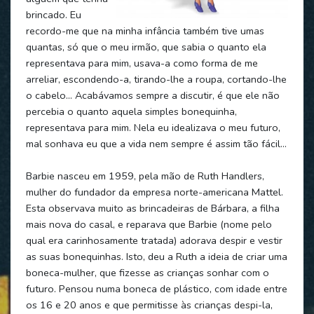
brincado. Eu
recordo-me que na minha infância também tive umas
quantas, só que o meu irmão, que sabia o quanto ela
representava para mim, usava-a como forma de me
arreliar, escondendo-a, tirando-lhe a roupa, cortando-lhe
o cabelo… Acabávamos sempre a discutir, é que ele não
percebia o quanto aquela simples bonequinha,
representava para mim. Nela eu idealizava o meu futuro,
mal sonhava eu que a vida nem sempre é assim tão fácil…
Barbie nasceu em 1959, pela mão de Ruth Handlers,
mulher do fundador da empresa norte-americana Mattel.
Esta observava muito as brincadeiras de Bárbara, a filha
mais nova do casal, e reparava que Barbie (nome pelo
qual era carinhosamente tratada) adorava despir e vestir
as suas bonequinhas. Isto, deu a Ruth a ideia de criar uma
boneca-mulher, que fizesse as crianças sonhar com o
futuro. Pensou numa boneca de plástico, com idade entre
os 16 e 20 anos e que permitisse às crianças despi-la,