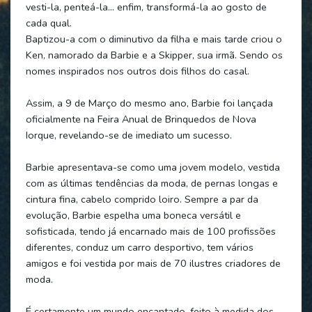
vesti-la, penteá-la… enfim, transformá-la ao gosto de
cada qual.
Baptizou-a com o diminutivo da filha e mais tarde criou o
Ken, namorado da Barbie e a Skipper, sua irmã. Sendo os
nomes inspirados nos outros dois filhos do casal.
Assim, a 9 de Março do mesmo ano, Barbie foi lançada
oficialmente na Feira Anual de Brinquedos de Nova
Iorque, revelando-se de imediato um sucesso.
Barbie apresentava-se como uma jovem modelo, vestida
com as últimas tendências da moda, de pernas longas e
cintura fina, cabelo comprido loiro. Sempre a par da
evolução, Barbie espelha uma boneca versátil e
sofisticada, tendo já encarnado mais de 100 profissões
diferentes, conduz um carro desportivo, tem vários
amigos e foi vestida por mais de 70 ilustres criadores de
moda.
É certamente um mundo encantado, feito à medida dos