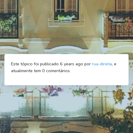
Este tópico foi publicado 6 years ago por
rua-direita
, e
atualmente tem
0
comentários.