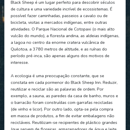
Black Sheep é um lugar perfeito para descobrir séculos
de cultura e uma variedade incrível de ecossistemas. É
possível fazer caminhadas, passeios a cavalo ou de
bicicleta, visitas a mercados indígenas, entre outras
atividades. O Parque Nacional de Cotopaxi (o mais alto
vulcão do mundo), a floresta andina, as aldeias indígenas,
a lagoa no centro da enorme cratera vulcânica de
Quilotoa, a 3780 metros de altitude, e as ruínas do
período pré-inca, são apenas alguns dos motivos de
interesse.
A ecologia é uma preocupação constante, que se
constata em cada pormenor do Black Sheep Inn. Reduzir,
reutilizar e reciclar são as palavras de ordem. Por
exemplo, a sauna, as paredes da casa de banho, muros e
o barracão foram construídas com garrafas recicladas
(de vinho e licor). Por outro lado, opta-se pela compra
em massa de produtos, a fim de evitar embalagens não
recicláveis. Reutilizam-se recipientes de plástico grandes
(que servem de floreiras, armazenadores de água e leite,