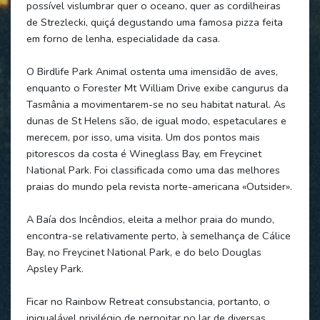
possível vislumbrar quer o oceano, quer as cordilheiras
de Strezlecki, quiçá degustando uma famosa pizza feita
em forno de lenha, especialidade da casa.
O Birdlife Park Animal ostenta uma imensidão de aves,
enquanto o Forester Mt William Drive exibe cangurus da
Tasmânia a movimentarem-se no seu habitat natural. As
dunas de St Helens são, de igual modo, espetaculares e
merecem, por isso, uma visita. Um dos pontos mais
pitorescos da costa é Wineglass Bay, em Freycinet
National Park. Foi classificada como uma das melhores
praias do mundo pela revista norte-americana «Outsider».
A Baía dos Incêndios, eleita a melhor praia do mundo,
encontra-se relativamente perto, à semelhança de Cálice
Bay, no Freycinet National Park, e do belo Douglas
Apsley Park.
Ficar no Rainbow Retreat consubstancia, portanto, o
inigualável privilégio de pernoitar no lar de diversas