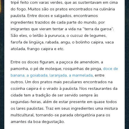
tripé feito com varas verdes, que as sustentavam em cima
do fogo. Muitos são os pratos encontrados na culinária
paulista. Entre doces e salgados, encontramos
ingredientes trazidos de cada parte do mundo, por
imigrantes que vieram tentar a vida na “terra da garoa”.
São eles, o leitão à pururuca, o cuzcuz de legumes,
farofa de lingüiça, rabada, angu, o bolinho caipira, vaca
atolada, frango caipira e etc.
Entre os doces figuram, a paçoca de amendoim, a
pamonha, o pé de moleque, rosquinhas de pinga,
doce de
banana, a goiabada, laranjada, a marmelada
, entre
outros. Um dos pratos mais peculiares encontrados na
cozinha caipira é o virado à paulista. Nos restaurantes da
cidade tem a tradição de ser servido sempre às
segundas-feiras, além de estar presente em quase todos
os lares paulistas. Traz em seus ingredientes uma mistura
multicultural, tornando-se parada obrigatória para os
amantes da boa degustação.