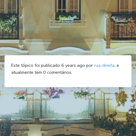
Este tópico foi publicado 6 years ago por
rua-direita
, e
atualmente tem
0
comentários.