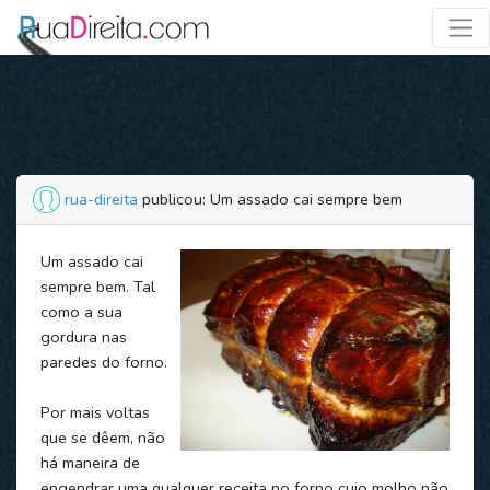
rua-direita
publicou: Um assado cai sempre bem
Um assado cai
sempre bem. Tal
como a sua
gordura nas
paredes do forno.
Por mais voltas
que se dêem, não
há maneira de
engendrar uma qualquer receita no forno cujo molho não