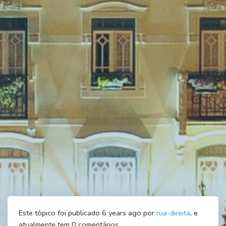
Este tópico foi publicado 6 years ago por
rua-direita
, e
atualmente tem
0
comentários.